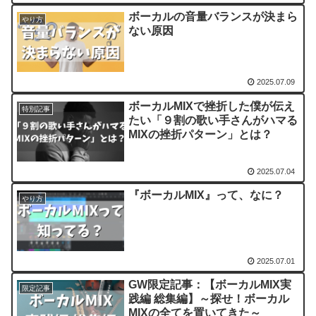
ボーカルの音量バランスが決まら
やり方
ない原因
2025.07.09
ボーカルMIXで挫折した僕が伝え
特別記事
たい「９割の歌い手さんがハマる
MIXの挫折パターン」とは？
2025.07.04
『ボーカルMIX』って、なに？
やり方
2025.07.01
GW限定記事：【ボーカルMIX実
限定記事
践編 総集編】～探せ！ボーカル
MIXの全てを置いてきた～