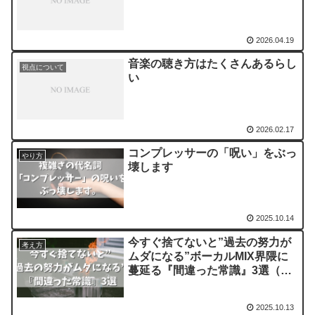
2026.04.19
音楽の聴き方はたくさんあるらし
視点について
い
2026.02.17
コンプレッサーの「呪い」をぶっ
やり方
壊します
2025.10.14
今すぐ捨てないと”過去の努力が
考え方
ムダになる”ボーカルMIX界隈に
蔓延る『間違った常識』3選（9
割の歌い手がハマるワナ）
2025.10.13